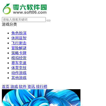
游戏分类
角色扮演
休闲益智
飞行射击
冒险解谜
策略卡牌
模拟经营
赛车竞速
体育竞技
动作游戏
其他游戏
首页
游戏
软件
资讯
排行榜