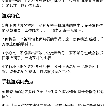
3.情景中会产生各种各样设备供你应用，仅有用游戏道具来限
定老师才可以让你逃离。
游戏特色
1.真正的情景的描绘，多种多样手机游戏的副本，充分发挥你
的聪慧和灵巧工作能力，让可怕老师束手无策吧。
2.你将是一个被可怕老师惩罚的学员，这一次你挑选 躲避，千
万别上她的学科了。
3.小心点，不必弄出声响，让她看到你，要不然你也就会被抓
回家挨罚了。一场互斗的比赛。
4.了解地形图的各种各样地貌，和可怕的老师开展藏身的比
赛。绕开老师的视线，持续转换你的部位。
手机游戏闪光点
你最恐怖的恶梦是啥？念书应对新的院校老师是十分惨忍和恐
怖的。
他会以最卑劣的方法惩罚孩子。你早已受够，如今你决策教她