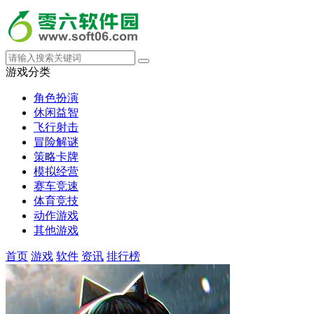
游戏分类
角色扮演
休闲益智
飞行射击
冒险解谜
策略卡牌
模拟经营
赛车竞速
体育竞技
动作游戏
其他游戏
首页
游戏
软件
资讯
排行榜