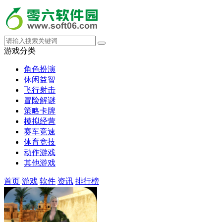
游戏分类
角色扮演
休闲益智
飞行射击
冒险解谜
策略卡牌
模拟经营
赛车竞速
体育竞技
动作游戏
其他游戏
首页
游戏
软件
资讯
排行榜