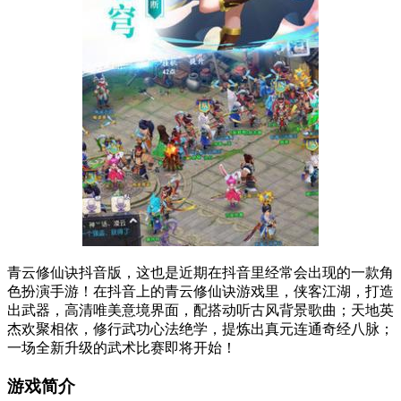
青云修仙诀抖音版，这也是近期在抖音里经常会出现的一款角
色扮演手游！在抖音上的青云修仙诀游戏里，侠客江湖，打造
出武器，高清唯美意境界面，配搭动听古风背景歌曲；天地英
杰欢聚相依，修行武功心法绝学，提炼出真元连通奇经八脉；
一场全新升级的武术比赛即将开始！
游戏简介