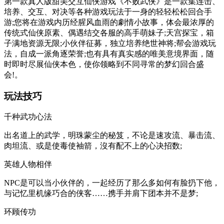
第一款真人版甜美交互仙侠游戏《不败武侠》是一款集连击、
培养、交互、对决等各种游戏玩法于一身的轻轻松松回合手
游;您将在游戏内历经腥风血雨的劇情小故事，体会最浓厚的
传统式仙侠原素、偶遇结交各服的高手萌妹子;天宫探宝，箱
子满地资源无限;小伙伴征募，独立培养绝世神将;帮会游戏玩
法，自成一派角逐荣誉;也有具有真实感的唯美意境界面，随
时即时尽展仙侠本色，使你领略到不同寻常的梦幻回合盛
会!。
玩法技巧
千种武功心法
出名道上的武学，明珠蒙尘的秘笈，不论是速攻流、暴击流、
肉坦流、或是使毒使袖箭，沒有配不上的心决招数;
英雄人物相伴
NPC是可以当小伙伴的，一起经历了那么多如何有脸扔下他，
与记忆里机缘巧合的侠客……携手并肩下团本并不是梦;
环顾传功