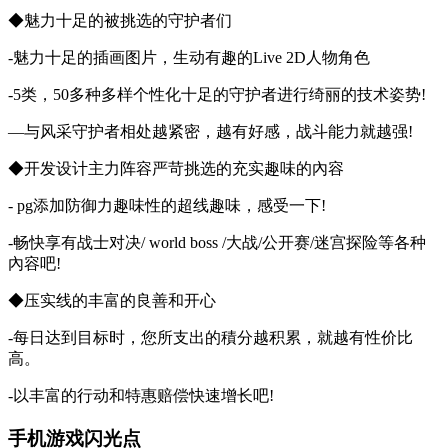
◆魅力十足的被挑选的守护者们
-魅力十足的插画图片，生动有趣的Live 2D人物角色
-5类，50多种多样个性化十足的守护者进行绮丽的技术姿势!
—与风采守护者相处越紧密，越有好感，战斗能力就越强!
◆开发设计主力阵容严苛挑选的充实趣味的內容
- pg添加防御力趣味性的超线趣味，感受一下!
-畅快享有战士对决/ world boss /大战/公开赛/迷宫探险等各种
內容吧!
◆压实线的丰富的良善和开心
-每日达到目标时，您所支出的積分越积累，就越有性价比
高。
-以丰富的行动和特惠赔偿快速增长吧!
手机游戏闪光点